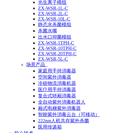
光生离子模组
ZX-WSR-1L-C
ZX-WSR-2L-C
ZX-WSR-10L-C
静态水杀菌模组
杀菌水嘴
出水口抑菌模组
ZX-WSR-5TPH-C
ZX-WSR-10TPH-C
ZX-WSR-20TPH-C
ZX-WSR-5L-C
场景产品
家庭用手持消毒器
空间紫外消毒器
冷链物流消毒机器
医疗用手持消毒器
复合式轿厢消毒器
全自动紫外消毒机器人
厢式电梯紫外消毒器
智能紫外消毒云台（可移动）
222nm人机共存紫外杀菌
医用传递箱