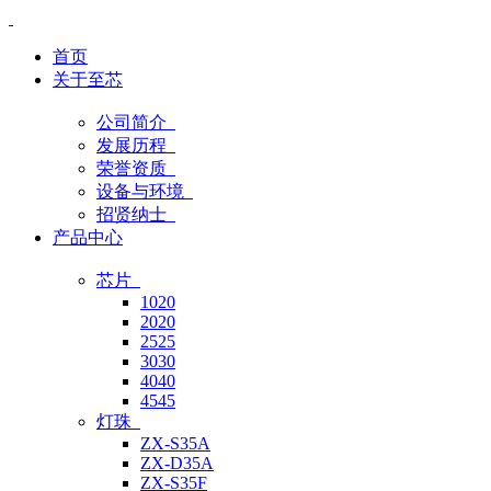
首页
关于至芯
公司简介
发展历程
荣誉资质
设备与环境
招贤纳士
产品中心
芯片
1020
2020
2525
3030
4040
4545
灯珠
ZX-S35A
ZX-D35A
ZX-S35F